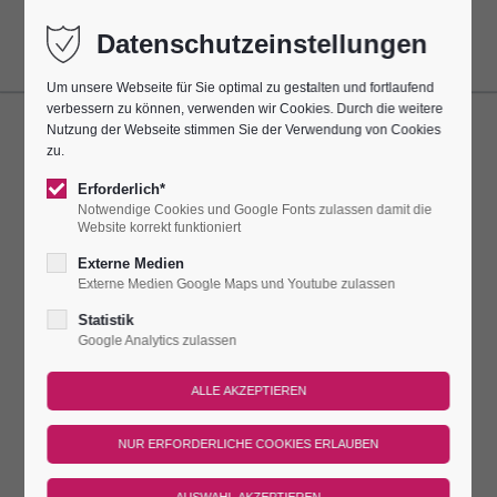
Datenschutzeinstellungen
Um unsere Webseite für Sie optimal zu gestalten und fortlaufend
verbessern zu können, verwenden wir Cookies. Durch die weitere
Nutzung der Webseite stimmen Sie der Verwendung von Cookies
ÖFFENTLICHE FÜHRUNG
zu.
Erforderlich*
Dieser Termin hatte sich jeden Tag bis zum 30.04.2025
Notwendige Cookies und Google Fonts zulassen damit die
wiederholt.
Website korrekt funktioniert
Externe Medien
ENTDECKEN SIE DIE WÜNSCHE &
Externe Medien Google Maps und Youtube zulassen
WUNDERWELT...
Statistik
Google Analytics zulassen
400 Meter hoch thront die Leuchtenburg über dem
malerischen Saaletal. Doch welchen Schatz verbirgt die
Leuchtenburg hinter ihren dicken Mauern? Sind Sie neugierig?
Dann kommen Sie mit uns, wir zeigen Ihnen unsere
Leuchtenburg. Wir erzählen Ihnen was sich hier zugetragen
hat, zeigen Ihnen unsere Wunder aus Porzellan und werfen mit
Ihnen einen Wunschteller. Scherben bringen Glück!