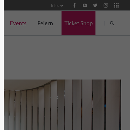
Infos
Navigation
Navigation
überspringen
überspringen
Events
Feiern
Ticket Shop
Events
Meetings, Tagungen und
Kulinarisches
Konzert
Events
Veranstaltungen
Themenwochen in der
Wein und G
Burgschänke
für Unternehmen
Yoga und Pilates
Ticket Shop
Klossseminare
Team-Events
tal
Lange Burgnächte
Ritteressen
für Familien
Kindertag
Martinsgans-Essen
Hochzeiten
Herbstliche
Gruselführungen
Weihnachtsfeiern
Anfragen
Weihnachtsmarkt
Brunch
Silvester
Valentinstag-Dinner
Tag des Thüringer
Porzellans
Frühlingszauber