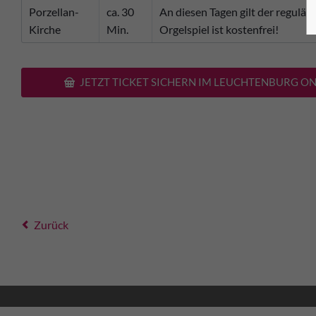
Porzellan-
ca. 30
An diesen Tagen gilt der reguläre
Kirche
Min.
Orgelspiel ist kostenfrei!
JETZT TICKET SICHERN IM LEUCHTENBURG ON
Zurück