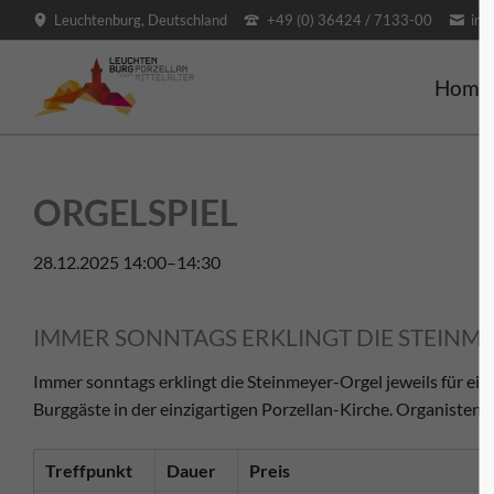
Leuchtenburg, Deutschland
+49 (0) 36424 / 7133-00
inf
SUCHEN
Home
ORGELSPIEL
28.12.2025 14:00–14:30
IMMER SONNTAGS ERKLINGT DIE STEINM
Immer sonntags erklingt die Steinmeyer-Orgel jeweils für ein
Burggäste in der einzigartigen Porzellan-Kirche. Organisten 
Treffpunkt
Dauer
Preis