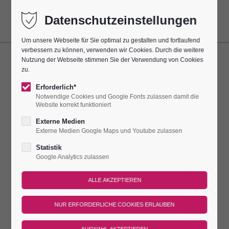
Datenschutzeinstellungen
Um unsere Webseite für Sie optimal zu gestalten und fortlaufend
verbessern zu können, verwenden wir Cookies. Durch die weitere
Nutzung der Webseite stimmen Sie der Verwendung von Cookies
TAG DER ARCHITEKTUR AUF
zu.
DER LEUCHTENBURG
Erforderlich*
Notwendige Cookies und Google Fonts zulassen damit die
Website korrekt funktioniert
28.06.2026
Externe Medien
Externe Medien Google Maps und Youtube zulassen
Die neue Bergstation des Schrägaufzuges der Leuchtenburg
öffnet zum Tag der Architektur ihre Türen und lädt zu
Statistik
besonderen Einblicken in das aktuelle Bauprojekt ein.
Google Analytics zulassen
Besucher erhalten spannende Einblicke in die Planung und
bauliche Umsetzung des neuen Schrägaufzuges sowie in die
Architektur der öffentlich zugänglichen Bergstation.
Kostenfrei.